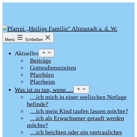
Zum
Inhalt
springen
Pfarrei
Menü
Schließen
„Heilige
Familie"
Menü
Aktuelles
Altenstadt
öffnen
Beiträge
a.
Gottesdienstzeiten
d.
Pfarrbüro
W.
Pfarrheim
Menü
Was ist zu tun, wenn …
öffnen
…ich mich in einer seelischen Notlage
befinde?
…ich mein Kind taufen lassen möchte?
…ich als Erwachsener getauft werden
möchte?
…ich beichten oder ein vertrauliches