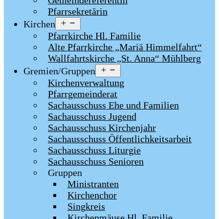
Gemeindereferentin
Pfarrsekretärin
Menü
Kirchen
öffnen
Pfarrkirche Hl. Familie
Alte Pfarrkirche „Mariä Himmelfahrt“
Wallfahrtskirche „St. Anna“ Mühlberg
Menü
Gremien/Gruppen
öffnen
Kirchenverwaltung
Pfarrgemeinderat
Sachausschuss Ehe und Familien
Sachausschuss Jugend
Sachausschuss Kirchenjahr
Sachausschuss Öffentlichkeitsarbeit
Sachausschuss Liturgie
Sachausschuss Senioren
Gruppen
Ministranten
Kirchenchor
Singkreis
Kirchenmäuse Hl. Familie