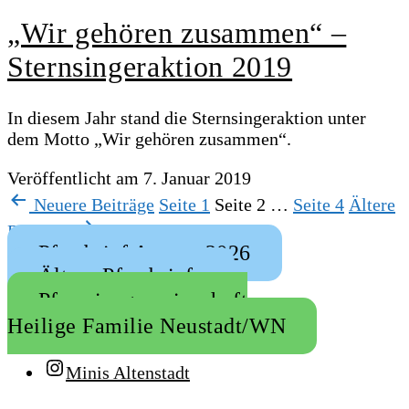
„Wir gehören zusammen“ –
Sternsingeraktion 2019
In diesem Jahr stand die Sternsingeraktion unter
dem Motto „Wir gehören zusammen“.
Veröffentlicht am
7. Januar 2019
Seitennummerierung
Neuere
Beiträge
Seite 1
Seite 2
…
Seite 4
Ältere
der
Beiträge
Pfarrbrief August 2026
Beiträge
Ältere Pfarrbriefe
Pfarreiengemeinschaft
Heilige Familie Neustadt/WN
Minis Altenstadt