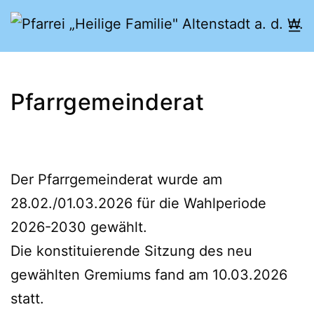
Zum
Inhalt
springen
Pfarrei
„Heilige
Pfarrgemeinderat
Familie"
Altenstadt
a.
Der Pfarrgemeinderat wurde am
d.
28.02./01.03.2026 für die Wahlperiode
W.
2026-2030 gewählt.
Die konstituierende Sitzung des neu
gewählten Gremiums fand am 10.03.2026
statt.