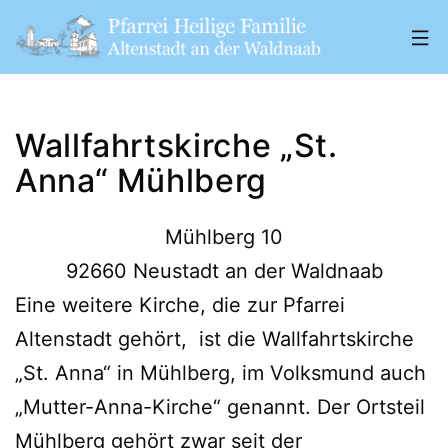
Zum
Inhalt
springen
Pfarrei
„Heilige
Wallfahrtskirche „St.
Familie"
Anna“ Mühlberg
Altenstadt
a.
Mühlberg 10
d.
92660 Neustadt an der Waldnaab
W.
Eine weitere Kirche, die zur Pfarrei
Altenstadt gehört, ist die Wallfahrtskirche
„St. Anna“ in Mühlberg, im Volksmund auch
„Mutter-Anna-Kirche“ genannt. Der Ortsteil
Mühlberg gehört zwar seit der