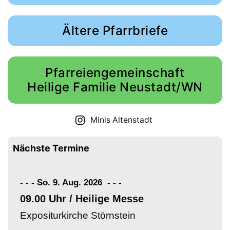
Ältere Pfarrbriefe
Pfarreiengemeinschaft
Heilige Familie Neustadt/WN
Minis Altenstadt
Nächste Termine
- - - So. 9. Aug. 2026
-
-
-
09.00 Uhr / Heilige Messe
Expositurkirche Störnstein