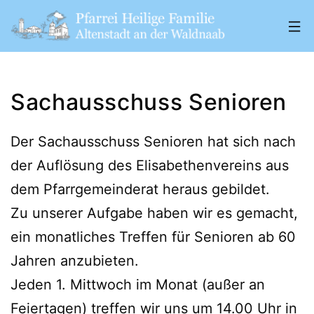
Zum
Inhalt
springen
Pfarrei
„Heilige
Sachausschuss Senioren
Familie"
Altenstadt
Der Sachausschuss Senioren hat sich nach
a.
der Auflösung des Elisabethenvereins aus
d.
dem Pfarrgemeinderat heraus gebildet.
W.
Zu unserer Aufgabe haben wir es gemacht,
ein monatliches Treffen für Senioren ab 60
Jahren anzubieten.
Jeden 1. Mittwoch im Monat (außer an
Feiertagen) treffen wir uns um 14.00 Uhr in