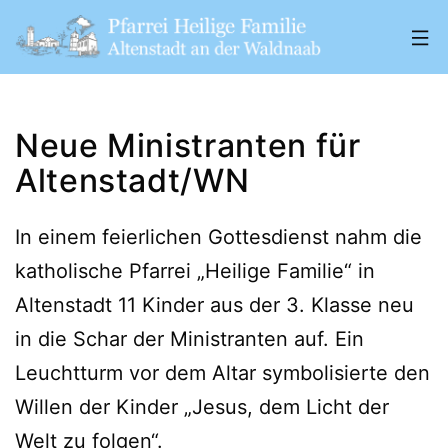
Zum
Inhalt
springen
Pfarrei
„Heilige
Neue Ministranten für
Familie"
Altenstadt/WN
Altenstadt
a.
In einem feierlichen Gottesdienst nahm die
d.
katholische Pfarrei „Heilige Familie“ in
W.
Altenstadt 11 Kinder aus der 3. Klasse neu
in die Schar der Ministranten auf. Ein
Leuchtturm vor dem Altar symbolisierte den
Willen der Kinder „Jesus, dem Licht der
Welt zu folgen“.