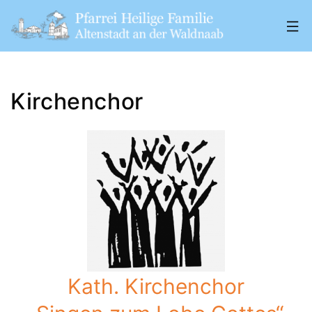
Zum
Inhalt
springen
Pfarrei
„Heilige
Kirchenchor
Familie"
Altenstadt
a.
d.
W.
Kath. Kirchenchor