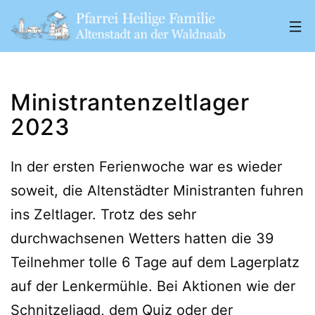
Zum
Inhalt
springen
Pfarrei
„Heilige
Ministrantenzeltlager
Familie"
2023
Altenstadt
a.
In der ersten Ferienwoche war es wieder
d.
soweit, die Altenstädter Ministranten fuhren
W.
ins Zeltlager. Trotz des sehr
durchwachsenen Wetters hatten die 39
Teilnehmer tolle 6 Tage auf dem Lagerplatz
auf der Lenkermühle. Bei Aktionen wie der
Schnitzeljagd, dem Quiz oder der