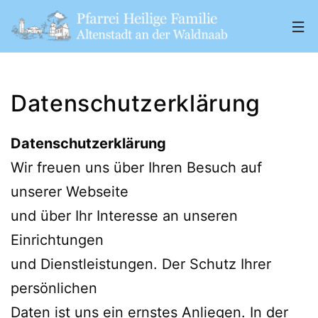
Zum
Inhalt
springen
Pfarrei
„Heilige
Datenschutzerklärung
Familie"
Altenstadt
Datenschutzerklärung
a.
Wir freuen uns über Ihren Besuch auf
d.
unserer Webseite
W.
und über Ihr Interesse an unseren
Einrichtungen
und Dienstleistungen. Der Schutz Ihrer
persönlichen
Daten ist uns ein ernstes Anliegen. In der