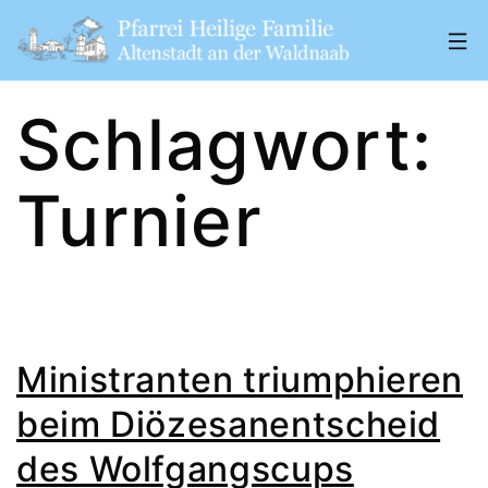
Zum
Inhalt
springen
Pfarrei
Schlagwort:
„Heilige
Familie"
Turnier
Altenstadt
a.
d.
W.
Ministranten triumphieren
beim Diözesanentscheid
des Wolfgangscups