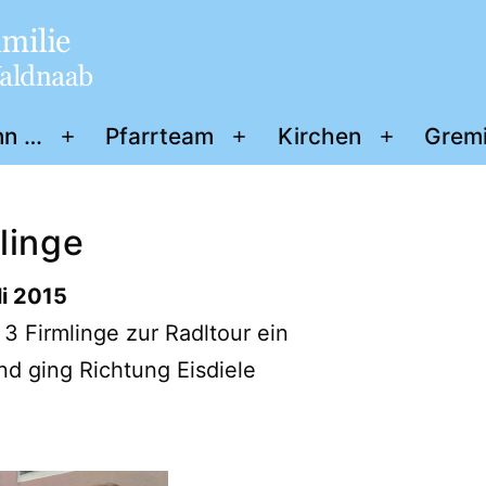
nn …
Pfarrteam
Kirchen
Grem
Menü
Menü
Menü
öffnen
öffnen
öffnen
linge
li 2015
3 Firmlinge zur Radltour ein
d ging Richtung Eisdiele