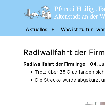
Zum
Inhalt
springen
Pfarrei
Aktuelles
Was ist zu tun, we
Menü
„Heilige
öffnen
Familie"
Radlwallfahrt der Firm
Altenstadt
a.
Radlwallfahrt der Firmlinge – 04. Ju
d.
Trotz über 35 Grad fanden sich 
W.
Die Strecke wurde abgekürzt un