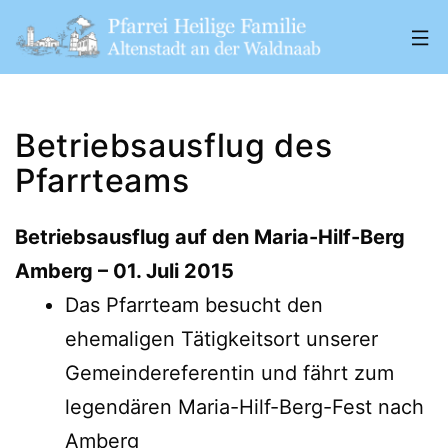
Zum
Inhalt
springen
Pfarrei
„Heilige
Betriebsausflug des
Familie"
Pfarrteams
Altenstadt
a.
Betriebsausflug auf den Maria-Hilf-Berg
d.
Amberg – 01. Juli 2015
W.
Das Pfarrteam besucht den
ehemaligen Tätigkeitsort unserer
Gemeindereferentin und fährt zum
legendären Maria-Hilf-Berg-Fest nach
Amberg