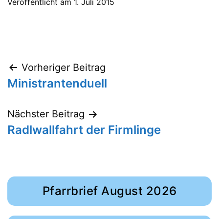
Veröffentlicht am
1. Juli 2015
Beitragsnavigation
Vorheriger Beitrag
Ministrantenduell
Nächster Beitrag
Radlwallfahrt der Firmlinge
Pfarrbrief August 2026