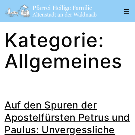
Zum
Inhalt
springen
Pfarrei
Kategorie:
„Heilige
Familie"
Allgemeines
Altenstadt
a.
d.
W.
Auf den Spuren der
Apostelfürsten Petrus und
Paulus: Unvergessliche