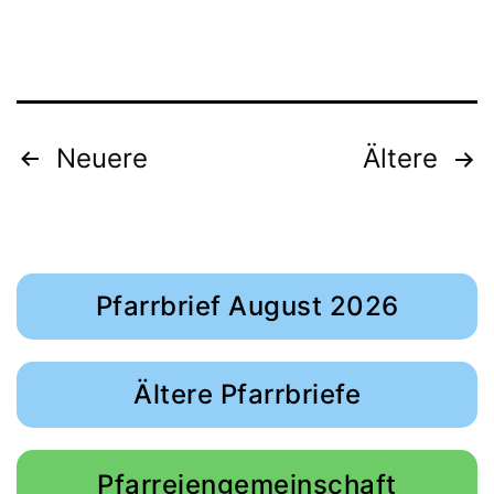
Seitennummerierung
Neuere
Ältere
der
Beiträge
Pfarrbrief August 2026
Ältere Pfarrbriefe
Pfarreiengemeinschaft