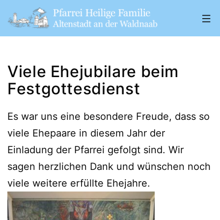
Zum
Inhalt
springen
Pfarrei
„Heilige
Viele Ehejubilare beim
Familie"
Festgottesdienst
Altenstadt
a.
Es war uns eine besondere Freude, dass so
d.
viele Ehepaare in diesem Jahr der
W.
Einladung der Pfarrei gefolgt sind. Wir
sagen herzlichen Dank und wünschen noch
viele weitere erfüllte Ehejahre.