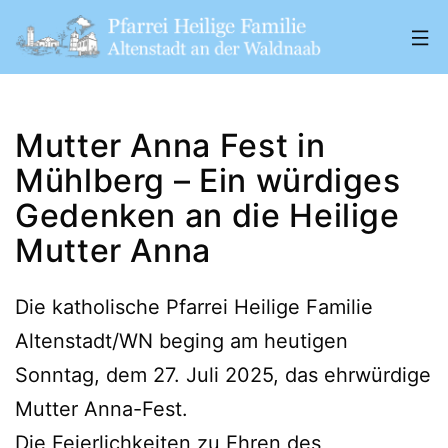
Zum
Inhalt
springen
Pfarrei
„Heilige
Mutter Anna Fest in
Familie"
Mühlberg – Ein würdiges
Altenstadt
Gedenken an die Heilige
a.
Mutter Anna
d.
W.
Die katholische Pfarrei Heilige Familie
Altenstadt/WN beging am heutigen
Sonntag, dem 27. Juli 2025, das ehrwürdige
Mutter Anna-Fest.
Die Feierlichkeiten zu Ehren des