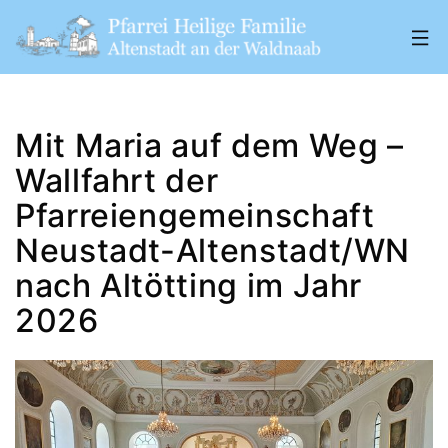
Zum
Inhalt
springen
Pfarrei
„Heilige
Mit Maria auf dem Weg –
Familie"
Wallfahrt der
Altenstadt
Pfarreiengemeinschaft
a.
Neustadt-Altenstadt/WN
d.
nach Altötting im Jahr
W.
2026