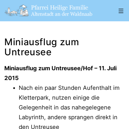
Zum
Inhalt
springen
Pfarrei
„Heilige
Miniausflug zum
Familie"
Untreusee
Altenstadt
a.
Miniausflug zum Untreusee/Hof – 11. Juli
d.
2015
W.
Nach ein paar Stunden Aufenthalt im
Kletterpark, nutzen einige die
Gelegenheit in das nahegelegene
Labyrinth, andere sprangen direkt in
den Untreusee