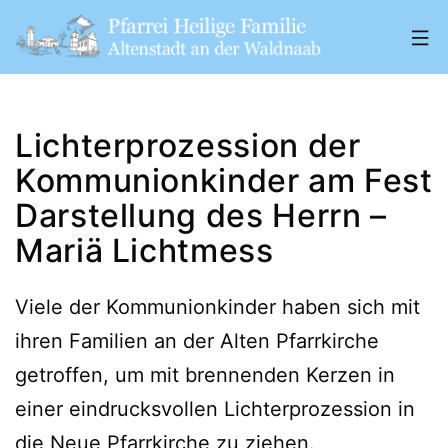
Zum
Inhalt
springen
Pfarrei
„Heilige
Lichterprozession der
Familie"
Kommunionkinder am Fest
Altenstadt
Darstellung des Herrn –
a.
Mariä Lichtmess
d.
W.
Viele der Kommunionkinder haben sich mit
ihren Familien an der Alten Pfarrkirche
getroffen, um mit brennenden Kerzen in
einer eindrucksvollen Lichterprozession in
die Neue Pfarrkirche zu ziehen.