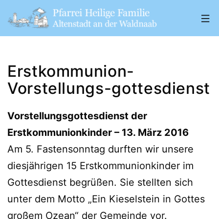
Zum
Inhalt
springen
Pfarrei
„Heilige
Erstkommunion-
Familie"
Vorstellungs-gottesdienst
Altenstadt
a.
Vorstellungsgottesdienst der
d.
Erstkommunionkinder – 13. März 2016
W.
Am 5. Fastensonntag durften wir unsere
diesjährigen 15 Erstkommunionkinder im
Gottesdienst begrüßen.
Sie stellten sich
unter dem Motto „Ein Kieselstein in Gottes
großem Ozean“ der Gemeinde vor.