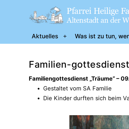
Zum
Inhalt
springen
Pfarrei
Aktuelles
Was ist zu tun, we
Menü
„Heilige
öffnen
Familie"
Familien-gottesdiens
Altenstadt
a.
Familiengottesdienst „Träume“ – 0
d.
Gestaltet vom SA Familie
W.
Die Kinder durften sich beim 