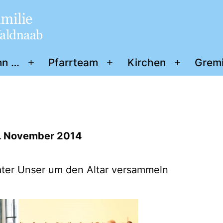
nn …
Pfarrteam
Kirchen
Grem
Menü
Menü
Menü
öffnen
öffnen
öffnen
t
9. November 2014
Vater Unser um den Altar versammeln