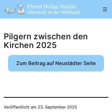
Zum
Inhalt
springen
Pfarrei
„Heilige
Pilgern zwischen den
Familie"
Kirchen 2025
Altenstadt
a.
Zum Beitrag auf Neustädter Seite
d.
W.
Veröffentlicht am
23. September 2025