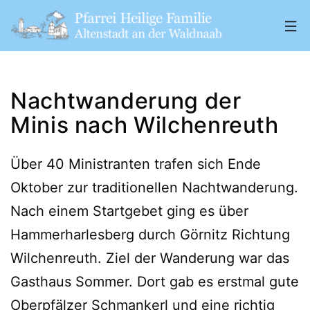
Zum
Inhalt
springen
Pfarrei
„Heilige
Nachtwanderung der
Familie"
Minis nach Wilchenreuth
Altenstadt
a.
Über 40 Ministranten trafen sich Ende
d.
Oktober zur traditionellen Nachtwanderung.
W.
Nach einem Startgebet ging es über
Hammerharlesberg durch Görnitz Richtung
Wilchenreuth. Ziel der Wanderung war das
Gasthaus Sommer. Dort gab es erstmal gute
Oberpfälzer Schmankerl und eine richtig