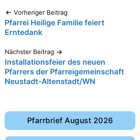
Beitragsnavigation
Vorheriger Beitrag
Pfarrei Heilige Familie feiert
Erntedank
Nächster Beitrag
Installationsfeier des neuen
Pfarrers der Pfarreigemeinschaft
Neustadt-Altenstadt/WN
Pfarrbrief August 2026